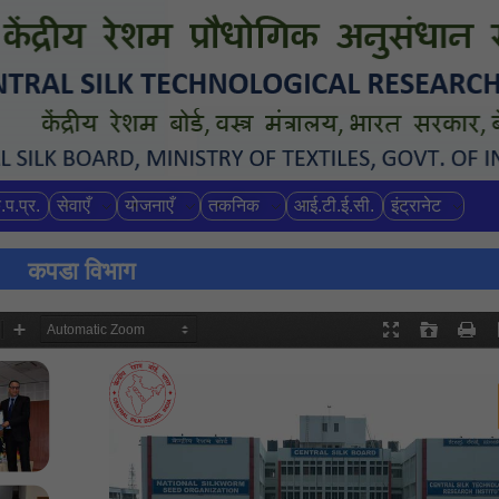
.प.प्र.
सेवाएँ
योजनाएँ
तकनिक
आई.टी.ई.सी.
इंट्रानेट
कपडा विभाग